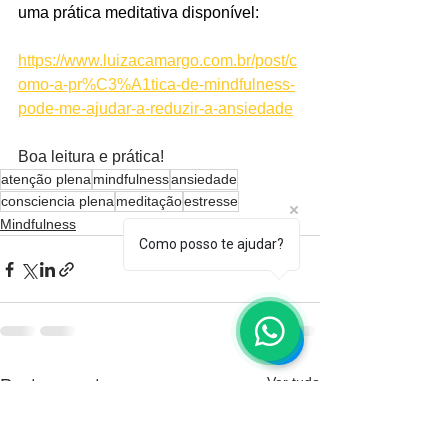
uma prática meditativa disponível:
https://www.luizacamargo.com.br/post/c
omo-a-pr%C3%A1tica-de-mindfulness-
pode-me-ajudar-a-reduzir-a-ansiedade
Boa leitura e prática!
atenção plena
mindfulness
ansiedade
consciencia plena
meditação
estresse
Mindfulness
Como posso te ajudar?
Ver tudo
Posts recentes