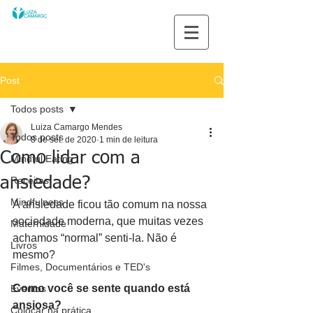
Post
Todos posts
Luiza Camargo Mendes
Todos posts
8 de set. de 2020
1 min de leitura
Como lidar com a
Mindful Eating
ansiedade?
Receitas
Mindfulness
A ansiedade ficou tão comum na nossa 
sociedade moderna, que muitas vezes 
Maternidade
achamos “normal” senti-la. Não é 
Livros
mesmo?
Filmes, Documentários e TED's
Como você se sente quando está 
Eventos
ansiosa?
Colocar na prática