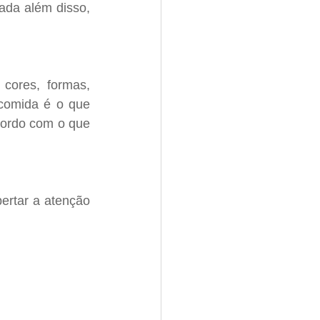
da além disso, 
ores, formas, 
comida é o que 
cordo com o que 
rtar a atenção 