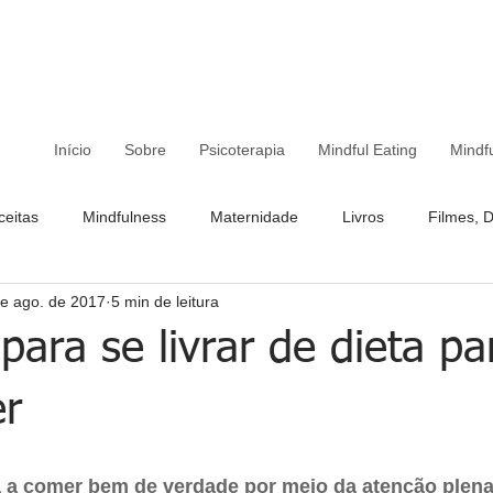
Início
Sobre
Psicoterapia
Mindful Eating
Mindf
ceitas
Mindfulness
Maternidade
Livros
Filmes, 
de ago. de 2017
5 min de leitura
para se livrar de dieta pa
r
 a comer bem de verdade por meio da atenção plen