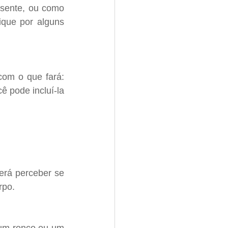
ente, ou como 
que por alguns 
om o que fará: 
 pode incluí-la 
erá perceber se 
rpo.