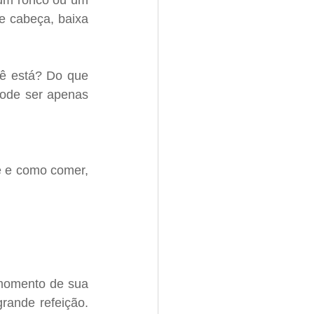
um ronco ou um 
e cabeça, baixa 
ê está? Do que 
ode ser apenas 
e e como comer, 
momento de sua 
ande refeição. 