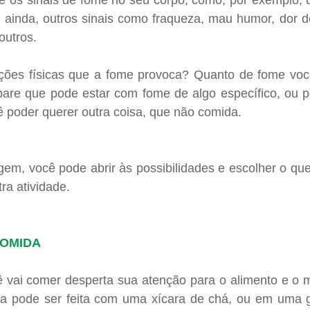
ue os sinais de fome no seu corpo, como, por exemplo, 
, ainda, outros sinais como fraqueza, mau humor, dor d
outros.
ções físicas que a fome provoca? Quanto de fome voc
re que pode estar com fome de algo específico, ou p
ê poder querer outra coisa, que não comida.
gem, você pode abrir às possibilidades e escolher o qu
tra atividade.
COMIDA
 vai comer desperta sua atenção para o alimento e o 
ica pode ser feita com uma xícara de chá, ou em uma gr