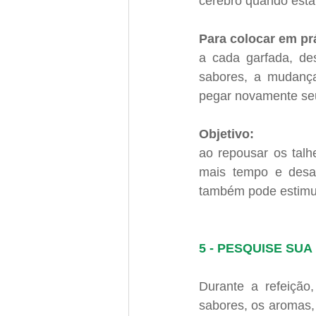
cérebro quando está
Para colocar em prá
a cada garfada, de
sabores, a mudança 
pegar novamente seu
Objetivo: 
ao repousar os talh
mais tempo e desac
também pode estimul
5 - PESQUISE SU
Durante a refeição,
sabores, os aromas,