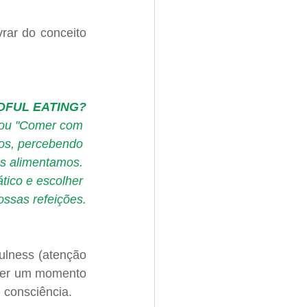
rar do conceito 
DFUL EATING?
 ou "Comer com 
os, percebendo 
s alimentamos. 
tico e escolher 
ssas refeições.
ulness (atenção 
 ter um momento 
 consciência.