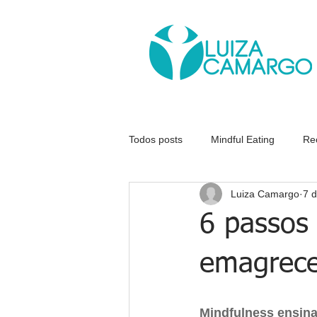
Todos posts
Mindful Eating
Re
Luiza Camargo
7 
Eventos
Colocar na prática
6 passos 
emagrece
Mindfulness ensina