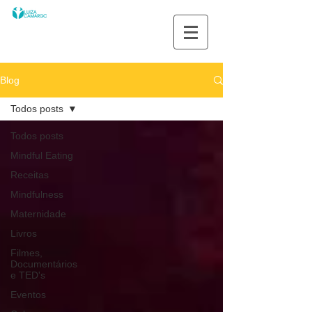
Blog
Todos posts
Todos posts
Mindful Eating
Receitas
Mindfulness
Maternidade
Livros
Filmes,
Documentários
e TED's
Eventos