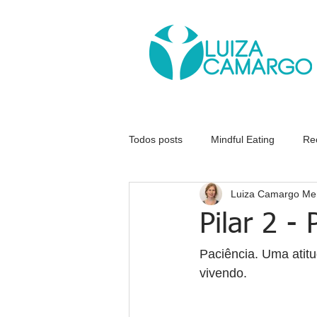
Todos posts
Mindful Eating
Re
Luiza Camargo Me
Eventos
Colocar na prática
Pilar 2 - 
Paciência. Uma atit
vivendo.