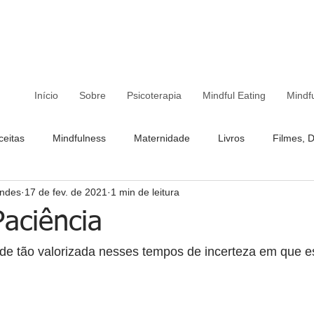
Início
Sobre
Psicoterapia
Mindful Eating
Mindf
ceitas
Mindfulness
Maternidade
Livros
Filmes, 
ndes
17 de fev. de 2021
1 min de leitura
Paciência
ude tão valorizada nesses tempos de incerteza em que 