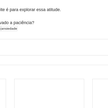
e é para explorar essa atitude. 
vado a paciência?
s
ansiedade