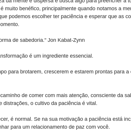
eza da mente é dispersa e busca algo para preencher a 
e é muito benéfico, principalmente quando notamos a me
que podemos escolher ter paciência e esperar que as co
momento.
forma de sabedoria." Jon Kabat-Zynn
ansformação é um ingrediente essencial.
po para brotarem, crescerem e estarem prontas para a c
caminho de comer com mais atenção, consciente da sa
 distrações, o cultivo da paciência é vital.
cer, é normal. Se na sua motivação a paciência está inc
inhar para um relacionamento de paz com você.