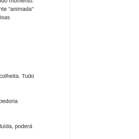
todo momento.
nte "animada" 
isas 
olheita. Tudo 
bedoria 
luída, poderá 