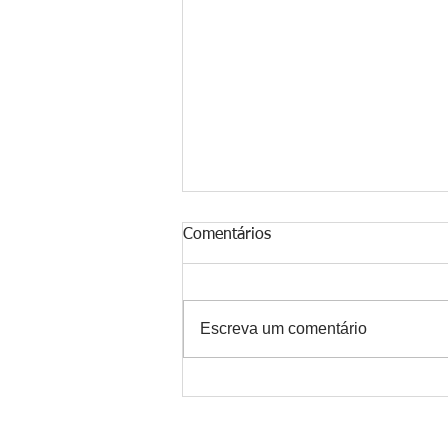
Comentários
Escreva um comentário
Como inserir a prática de
meditação no dia a dia?