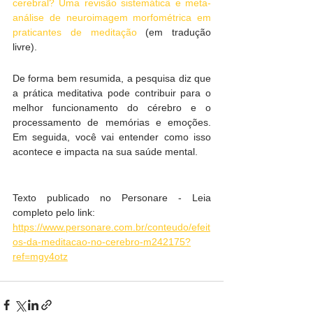
cerebral? Uma revisão sistemática e meta-
análise de neuroimagem morfométrica em 
praticantes de meditação
 (em tradução 
livre).
De forma bem resumida, a pesquisa diz que 
a prática meditativa pode contribuir para o 
melhor funcionamento do cérebro e o 
processamento de memórias e emoções. 
Em seguida, você vai entender como isso 
acontece e impacta na sua saúde mental.
Texto publicado no Personare - Leia 
completo pelo link: 
https://www.personare.com.br/conteudo/efeit
os-da-meditacao-no-cerebro-m242175?
ref=mgy4otz