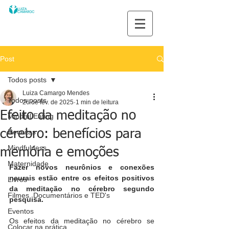
Post
Todos posts
Luiza Camargo Mendes
Todos posts
26 de fev. de 2025
1 min de leitura
Efeito da meditação no
Mindful Eating
cérebro: benefícios para
Receitas
Mindfulness
memória e emoções
Maternidade
Fazer novos neurônios e conexões 
neurais estão entre os efeitos positivos 
Livros
da meditação no cérebro segundo 
Filmes, Documentários e TED's
pesquisa.
Eventos
Os efeitos da meditação no cérebro se 
Colocar na prática