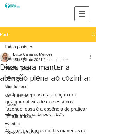
Post
Todos posts
Luiza Camargo Mendes
Todos posts
19 de jul. de 2021
1 min de leitura
Dicas para manter a
Mindful Eating
atenção plena ao cozinhar
Receitas
Mindfulness
Podemos repousar a atenção em 
Maternidade
qualquer atividade que estamos 
Livros
fazendo, essa é a essência de praticar 
Filmes, Documentários e TED's
mindfulness.
Eventos
Na cozinha temos muitas maneiras de 
Colocar na prática