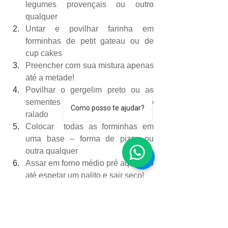
legumes provençais ou outro 
qualquer
Untar e povilhar farinha em 
forminhas de petit gateau ou de 
cup cakes
Preencher com sua mistura apenas 
até a metade!
Povilhar o gergelim preto ou as 
sementes de papoula ou o queijo 
Como posso te ajudar?
ralado
Colocar  todas as forminhas em 
uma base – forma de pizza ou 
outra qualquer
Assar em forno médio pré aquecido 
até espetar um palito e sair seco!
ROSANA ARANTES Gastrônoma e 
Assessora em Eventos Especiais, 
amante do bem servir, da alquimia dos 