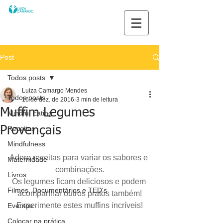
Post
Todos posts
Luiza Camargo Mendes
Todos posts
16 de dez. de 2016
3 min de leitura
Muffim Legumes
Mindful Eating
Provençais
Receitas
Mindfulness
Adoro receitas para variar os sabores e 
Maternidade
combinações.
Livros
Os legumes ficam deliciosos e podem 
Filmes, Documentários e TED's
acompanhar outros pratos também!
Experimente estes muffins incríveis!
Eventos
Colocar na prática