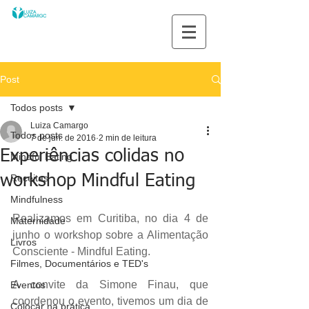
Post
Todos posts
Luiza Camargo
Todos posts
7 de jun. de 2016
2 min de leitura
Experiências colidas no
Mindful Eating
workshop Mindful Eating
Receitas
Mindfulness
Realizamos em Curitiba, no dia 4 de 
Maternidade
junho o workshop sobre a Alimentação 
Livros
Consciente - Mindful Eating.
Filmes, Documentários e TED's
A convite da Simone Finau, que 
Eventos
coordenou o evento, tivemos um dia de 
Colocar na prática