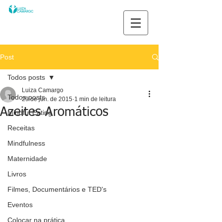
Post
Todos posts
Luiza Camargo
Todos posts
29 de jun. de 2015
1 min de leitura
Azeites Aromáticos
Mindful Eating
Receitas
Mindfulness
Maternidade
Livros
Filmes, Documentários e TED's
Eventos
Colocar na prática